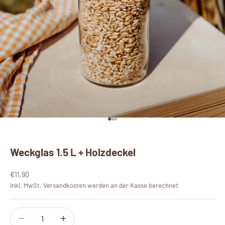
Gehe zu Element 1
Gehe zu Element 2
Gehe zu Element 3
Weckglas 1.5 L + Holzdeckel
Angebot
€11,90
inkl. MwSt.
Versandkosten
werden an der Kasse berechnet
Anzahl verringern
Anzahl erhöhen