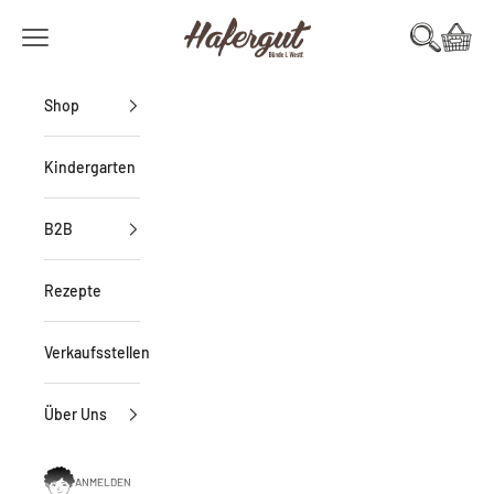
Zum Inhalt springen
Hafergut Görlich
Warenk
Suchen
Menü
Shop
Kindergarten
B2B
Rezepte
Verkaufsstellen
Über Uns
ANMELDEN