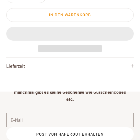
IN DEN WARENKORB
Newsletter
Post von Victoria
Gerne schicke ich Euch einmal im Monat Post vom
Lieferzeit
Hafergut. Ich berichte über meine Lieblingsrezepte,
erzähle euch Spannendes über den Hafer, stelle euch
unsere Neuheiten vor und natürlich auch das Team. Und
manchmal gibt es kleine Geschenke wie Gutscheincodes
etc.
E-Mail
POST VOM HAFERGUT ERHALTEN